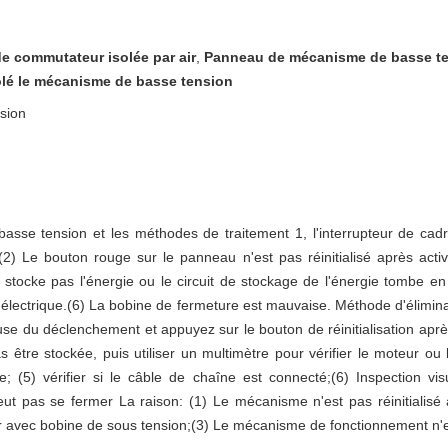
e commutateur isolée par air
,
Panneau de mécanisme de basse t
solé le mécanisme de basse tension
sion
basse tension et les méthodes de traitement 1, l'interrupteur de cad
) Le bouton rouge sur le panneau n'est pas réinitialisé après activa
ocke pas l'énergie ou le circuit de stockage de l'énergie tombe en p
lectrique.(6) La bobine de fermeture est mauvaise. Méthode d'éliminatio
use du déclenchement et appuyez sur le bouton de réinitialisation ap
as être stockée, puis utiliser un multimètre pour vérifier le moteur ou
e; (5) vérifier si le câble de chaîne est connecté;(6) Inspection vis
eut pas se fermer La raison: (1) Le mécanisme n'est pas réinitialisé
eur avec bobine de sous tension;(3) Le mécanisme de fonctionnement n'