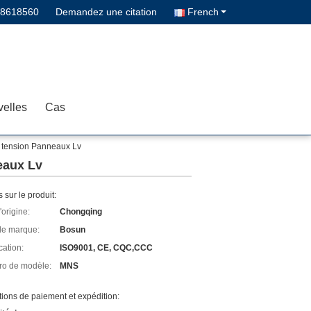
68618560
Demandez une citation
French
elles
Cas
 tension Panneaux Lv
eaux Lv
s sur le produit:
'origine:
Chongqing
e marque:
Bosun
cation:
ISO9001, CE, CQC,CCC
o de modèle:
MNS
ions de paiement et expédition: