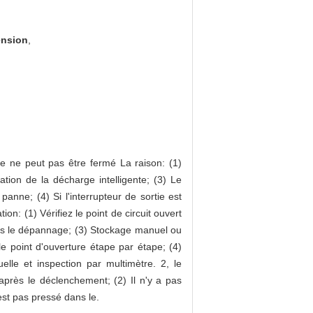
ension
,
re ne peut pas être fermé La raison: (1)
tion de la décharge intelligente; (3) Le
anne; (4) Si l'interrupteur de sortie est
n: (1) Vérifiez le point de circuit ouvert
rès le dépannage; (3) Stockage manuel ou
 le point d'ouverture étape par étape; (4)
uelle et inspection par multimètre. 2, le
 après le déclenchement; (2) Il n'y a pas
est pas pressé dans le.