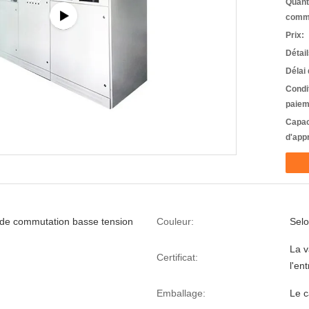
Quant
comm
Prix:
Détai
Délai 
Condi
paiem
Capac
d'app
 de commutation basse tension
Couleur:
Selo
La v
Certificat:
l'en
Emballage:
Le c