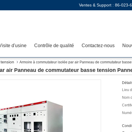
Ventes & Support :
86-023-
Visite d'usine
Contrôle de qualité
Contactez-nous
Nouv
tension
Armoire à commutateur isolée par air Panneau de commutateur basse
par air Panneau de commutateur basse tension Pann
Détail
Lieu d
Nom d
Certifi
Numér
Condit