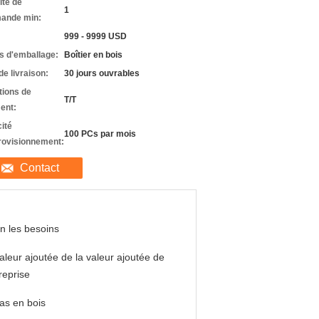
ité de
1
ande min:
999 - 9999 USD
ls d'emballage:
Boîtier en bois
de livraison:
30 jours ouvrables
tions de
T/T
ent:
ité
100 PCs par mois
rovisionnement:
Contact
n les besoins
aleur ajoutée de la valeur ajoutée de
treprise
as en bois