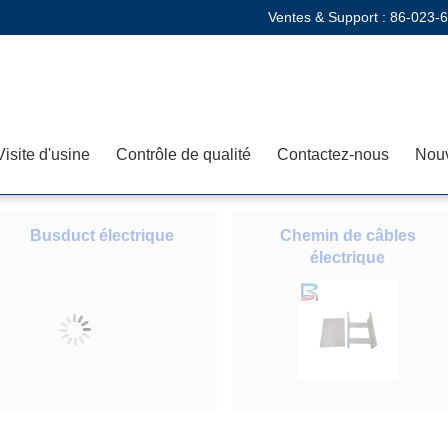
Ventes & Support :
86-023-
Visite d'usine
Contrôle de qualité
Contactez-nous
Nouv
Busduct électrique
Chemin de câbles
électrique