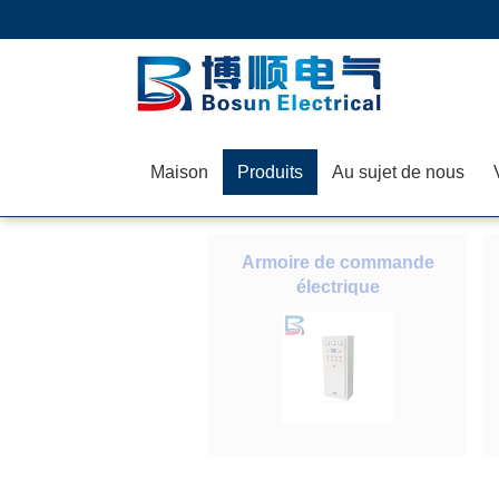
Maison
Produits
Au sujet de nous
Armoire de commande
électrique