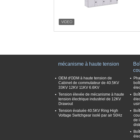
mécanisme à haute tension
Boî
cou
OEM d'ODM à haute tension de
Pha
Cabinet de commutateur de 40.5KV
boît
33KV 12KV 11KV 6.6KV
éle
Tension élevée de mécanisme à haute
Boî
tension électrique industriel de 12KV
éle
Drawout
usin
Tension évaluée 40.5KV Ring High
Boît
Voltage Switchgear isolé par air 50Hz
cou
de 
dist
Boî
éle