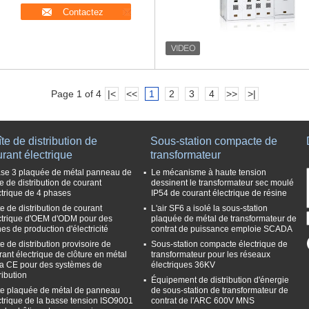
Contactez
Page 1 of 4
|<
<<
1
2
3
4
>>
>|
te de distribution de
Sous-station compacte de
rant électrique
transformateur
se 3 plaquée de métal panneau de
Le mécanisme à haute tension
e de distribution de courant
dessinent le transformateur sec moulé
ctrique de 4 phases
IP54 de courant électrique de résine
te de distribution de courant
L'air SF6 a isolé la sous-station
ctrique d'OEM d'ODM pour des
plaquée de métal de transformateur de
es de production d'électricité
contrat de puissance emploie SCADA
e de distribution provisoire de
Sous-station compacte électrique de
rant électrique de clôture en métal
transformateur pour les réseaux
la CE pour des systèmes de
électriques 36KV
ribution
Équipement de distribution d'énergie
te plaquée de métal de panneau
de sous-station de transformateur de
ctrique de la basse tension ISO9001
contrat de l'ARC 600V MNS