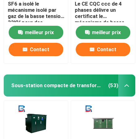
SF6 a isolé le
Le CE CQC ccc de 4
mécanisme isolé par
phases délivre un
gaz de la basse tension
certificat le
33KV pour des
mécanisme de basse
systèmes de
tension de BT pour des
meilleur prix
meilleur prix
distribution
centres de traitement
des données
Contact
Contact
Sous-station compacte de transformateur
(53)