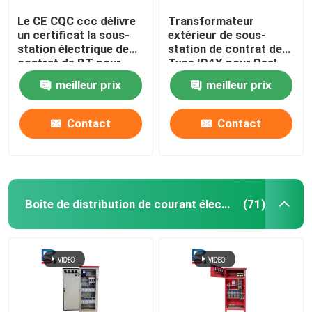
Le CE CQC ccc délivre
Transformateur
un certificat la sous-
extérieur de sous-
station électrique de
station de contrat de
contrat de BT pour
Tyoe IP4X pour Real
Real Estate
Estate et des
meilleur prix
meilleur prix
bâtiments
Contact
Contact
Boîte de distribution de courant électrique
(71)