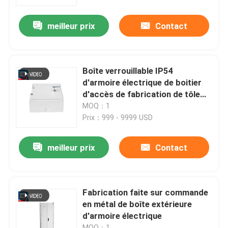
meilleur prix
Contact
Visite d'usine
Contrôle de qualité
Boîte verrouillable IP54
d'armoire électrique de boitier
Contactez-nous
d'accès de fabrication de tôle
anti-déflagrante
MOQ：1
Prix：999 - 9999 USD
Nouvelles
meilleur prix
Contact
Cas
Demandez une citation
Fabrication faite sur commande
en métal de boîte extérieure
d'armoire électrique
mécanisme à haute tension
MOQ：1