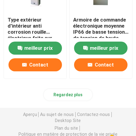
Type extérieur
Armoire de commande
d'intérieur anti
électronique moyenne
corrosion rouille
IP66 de basse tension
électrique faite sur
de tension de haute
commande d'armoires
tension
meilleur prix
meilleur prix
de commande d'anti
Contact
Contact
Regardez plus
Aperçu
Au sujet de nous
Contactez-nous
Desktop Site
Plan du site
Politique en matière de protection de la vie privée