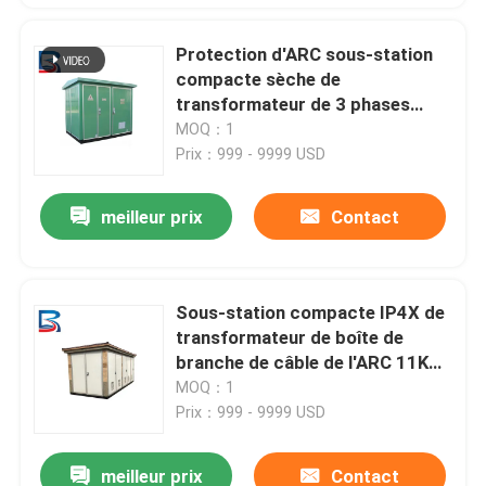
Protection d'ARC sous-station
compacte sèche de
transformateur de 3 phases
pour le dock et le quai
MOQ：1
Prix：999 - 9999 USD
meilleur prix
Contact
Sous-station compacte IP4X de
transformateur de boîte de
branche de câble de l'ARC 11KV
pour le dock
MOQ：1
Prix：999 - 9999 USD
meilleur prix
Contact