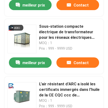
meilleur prix
Contact
Sous-station compacte
électrique de transformateur
pour les réseaux électriques
36KV
MOQ：1
Prix：999 - 9999 USD
meilleur prix
Contact
Maison
L'air résistant d'ARC a isolé les
certificats immergés dans l'huile
Produits
de la CE CQC ccc de
transformateurs de puissance
MOQ：1
Au sujet de nous
Prix：999 - 9999 USD