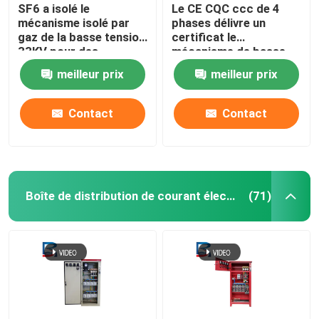
SF6 a isolé le
Le CE CQC ccc de 4
mécanisme isolé par
phases délivre un
gaz de la basse tension
certificat le
33KV pour des
mécanisme de basse
systèmes de
tension de BT pour des
meilleur prix
meilleur prix
distribution
centres de traitement
des données
Contact
Contact
Boîte de distribution de courant électrique
(71)