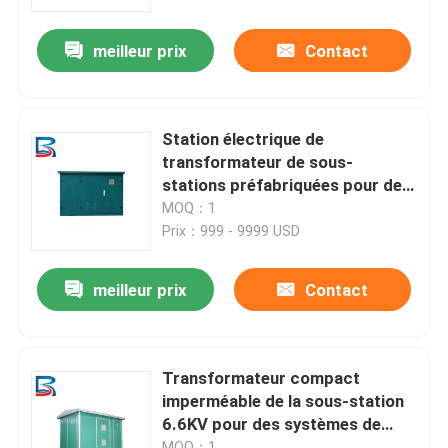
meilleur prix
Contact
Visite d'usine
Contrôle de qualité
Station électrique de
transformateur de sous-
Contactez-nous
stations préfabriquées pour des
usines de production
MOQ：1
d'électricité
Prix：999 - 9999 USD
Nouvelles
meilleur prix
Contact
Cas
Demandez une citation
Transformateur compact
imperméable de la sous-station
6.6KV pour des systèmes de
mécanisme à haute tension
distribution
MOQ：1