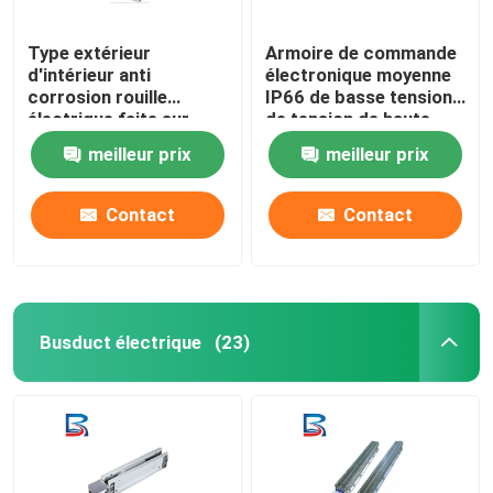
Type extérieur
Armoire de commande
d'intérieur anti
électronique moyenne
corrosion rouille
IP66 de basse tension
électrique faite sur
de tension de haute
commande d'armoires
tension
meilleur prix
meilleur prix
de commande d'anti
Contact
Contact
Busduct électrique
(23)