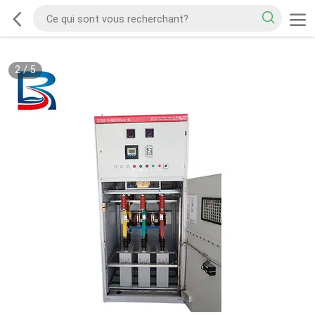
2
/
5