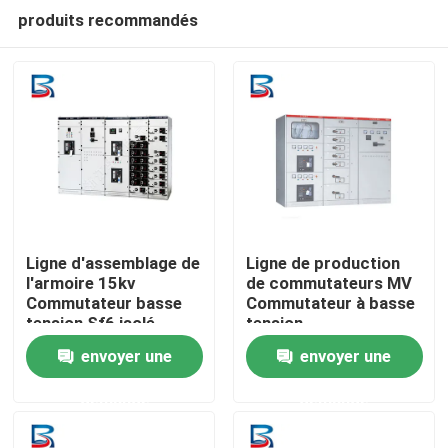
produits recommandés
Ligne d'assemblage de
Ligne de production
l'armoire 15kv
de commutateurs MV
Commutateur basse
Commutateur à basse
Maison
tension Sf6 isolé
tension
envoyer une
envoyer une
Produits
demande
demande
Au sujet de nous