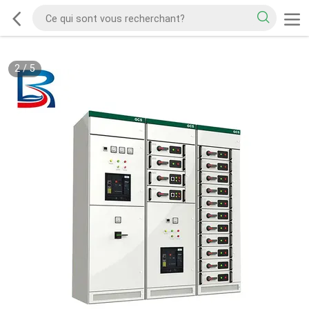
2
/
5