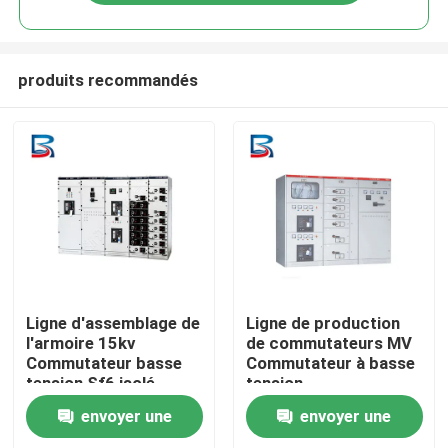
produits recommandés
Maison
Ligne d'assemblage de
Ligne de production
l'armoire 15kv
de commutateurs MV
Commutateur basse
Commutateur à basse
Produits
tension Sf6 isolé
tension
envoyer une
envoyer une
Au sujet de nous