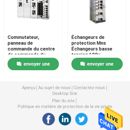
Mécanisme de basse tension
Sous-station compacte de transformateur
Commutateur,
Échangeurs de
panneau de
protection Mns
commande du centre
Échangeurs basse
Boîte de distribution de courant électrique
de commande du
tension 600v
moteur, commutateur
Échangeurs
envoyer une
envoyer une
de distribution de
Armoire de commande électrique
puissance
demande
demande
Aperçu
Au sujet de nous
Contactez-nous
Busduct électrique
Desktop Site
Plan du site
Politique en matière de protection de la vie privée
Chemin de câbles électrique
boîte d'armoire électrique