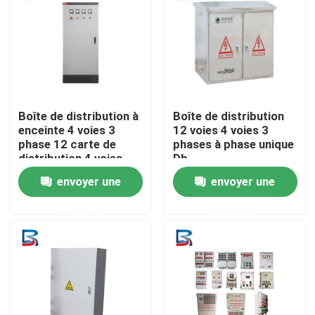
Visite d'usine
Contrôle de qualité
Boîte de distribution à
Boîte de distribution
Contactez-nous
enceinte 4 voies 3
12 voies 4 voies 3
phase 12 carte de
phases à phase unique
distribution 4 voies
Db
Boîte Db
Nouvelles
envoyer une
envoyer une
demande
demande
Cas
Demandez une citation
mécanisme à haute tension