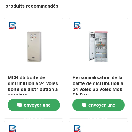
produits recommandés
MCB db boîte de
Personnalisation de la
distribution à 24 voies
carte de distribution à
boîte de distribution à
24 voies 32 voies Mcb
Maison
enceinte
Db Box
envoyer une
envoyer une
Produits
demande
demande
Au sujet de nous