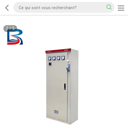
2
/
5