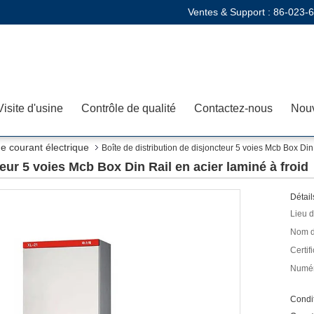
Ventes & Support :
86-023-
Visite d'usine
Contrôle de qualité
Contactez-nous
Nouv
de courant électrique
Boîte de distribution de disjoncteur 5 voies Mcb Box Din 
teur 5 voies Mcb Box Din Rail en acier laminé à froid
Détail
Lieu d
Nom d
Certifi
Numér
Condit