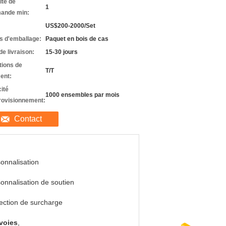
ité de
1
ande min:
US$200-2000/Set
ls d'emballage:
Paquet en bois de cas
de livraison:
15-30 jours
tions de
T/T
ent:
ité
1000 ensembles par mois
rovisionnement:
Contact
onnalisation
onnalisation de soutien
ection de surcharge
 voies
,