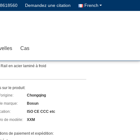
68618560
Demandez une citation
French
elles
Cas
Rail en acier laminé à froid
s sur le produit:
'origine:
Chongqing
e marque:
Bosun
cation:
ISO CE CCC etc
o de modèle:
XXM
ions de paiement et expédition: