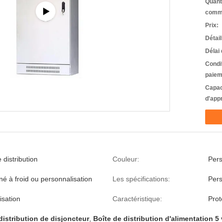
Quant
comm
Prix:
Détai
Délai 
Condi
paiem
Capac
d'app
 distribution
Couleur:
Pers
né à froid ou personnalisation
Les spécifications:
Pers
isation
Caractéristique:
Prot
distribution de disjoncteur
,
Boîte de distribution d'alimentation 5