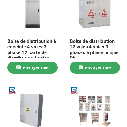
Visite d'usine
Contrôle de qualité
Boîte de distribution à
Boîte de distribution
enceinte 4 voies 3
12 voies 4 voies 3
Contactez-nous
phase 12 carte de
phases à phase unique
distribution 4 voies
Db
Boîte Db
envoyer une
envoyer une
Nouvelles
demande
demande
Cas
Demandez une citation
mécanisme à haute tension