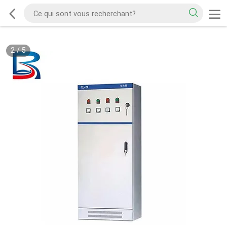
2
/
5