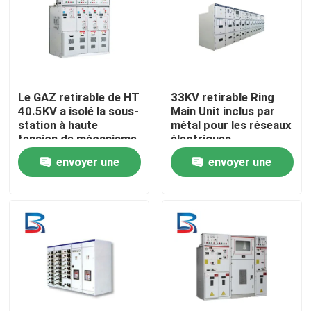
Le GAZ retirable de HT
33KV retirable Ring
40.5KV a isolé la sous-
Main Unit inclus par
station à haute
métal pour les réseaux
tension de mécanisme
électriques
envoyer une
envoyer une
demande
demande
Maison
Produits
Au sujet de nous