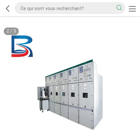
2
/
3