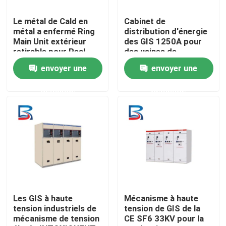
Le métal de Cald en
Cabinet de
Visite d'usine
métal a enfermé Ring
distribution d'énergie
Main Unit extérieur
des GIS 1250A pour
retirable pour Real
des usines de
Contrôle de qualité
Estate
production
envoyer une
envoyer une
d'électricité
demande
demande
Contactez-nous
Nouvelles
Cas
Demandez une citation
Les GIS à haute
Mécanisme à haute
tension industriels de
tension de GIS de la
mécanisme de tension
CE SF6 33KV pour la
mécanisme à haute tension