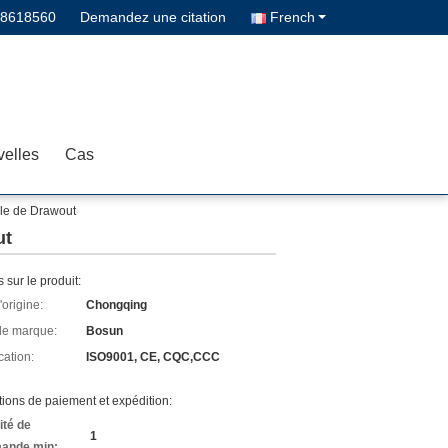
68618560
Demandez une citation
French
elles
Cas
ble de Drawout
ut
s sur le produit:
'origine:
Chongqing
e marque:
Bosun
cation:
ISO9001, CE, CQC,CCC
ions de paiement et expédition:
ité de
1
ande min: