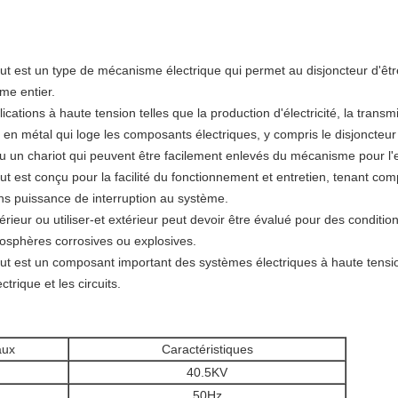
 est un type de mécanisme électrique qui permet au disjoncteur d'êtr
me entier.
ations à haute tension telles que la production d'électricité, la transmi
 métal qui loge les composants électriques, y compris le disjoncteur et
ou un chariot qui peuvent être facilement enlevés du mécanisme pour l'
 est conçu pour la facilité du fonctionnement et entretien, tenant co
s puissance de interruption au système.
ieur ou utiliser-et extérieur peut devoir être évalué pour des conditio
mosphères corrosives ou explosives.
 est un composant important des systèmes électriques à haute tension
rique et les circuits.
aux
Caractéristiques
40.5KV
50Hz