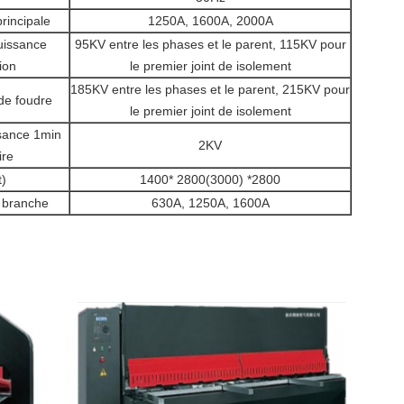
rincipale
1250A, 1600A, 2000A
uissance
95KV entre les phases et le parent, 115KV pour
ion
le premier joint de isolement
185KV entre les phases et le parent, 215KV pour
de foudre
le premier joint de isolement
ssance 1min
2KV
ire
t)
1400* 2800(3000) *2800
 branche
630A, 1250A, 1600A