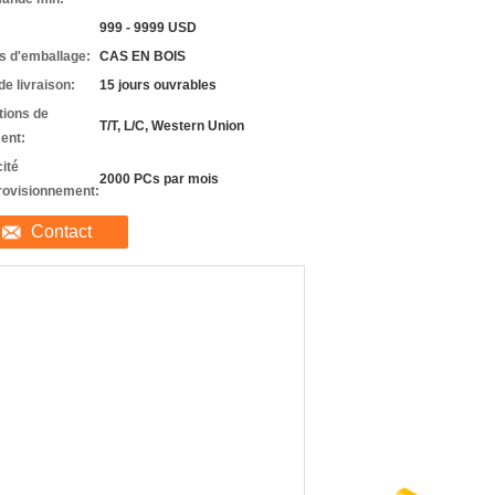
999 - 9999 USD
ls d'emballage:
CAS EN BOIS
de livraison:
15 jours ouvrables
tions de
T/T, L/C, Western Union
ent:
ité
2000 PCs par mois
rovisionnement:
Contact