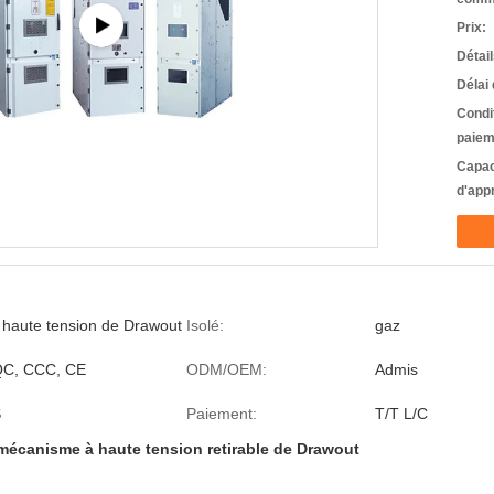
Prix:
Détai
Délai 
Condi
paiem
Capac
d'app
haute tension de Drawout
Isolé:
gaz
QC, CCC, CE
ODM/OEM:
Admis
S
Paiement:
T/T L/C
 mécanisme à haute tension retirable de Drawout