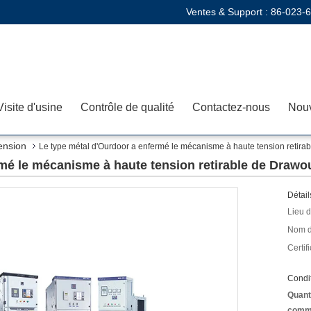
Ventes & Support :
86-023-
Visite d'usine
Contrôle de qualité
Contactez-nous
Nouv
ension
Le type métal d'Ourdoor a enfermé le mécanisme à haute tension retira
mé le mécanisme à haute tension retirable de Drawo
Détail
Lieu d
Nom d
Certifi
Condit
Quant
comm